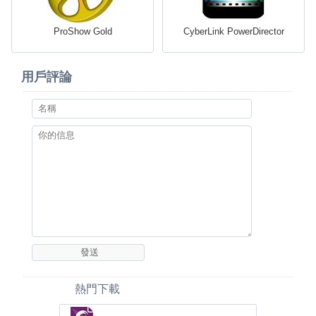
ProShow Gold
CyberLink PowerDirector
用戶評論
熱門下載