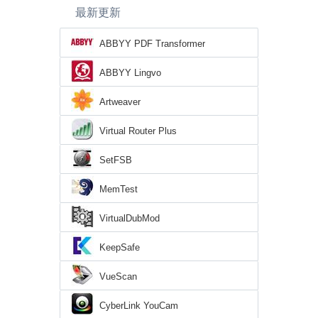
最新更新
ABBYY PDF Transformer
ABBYY Lingvo
Artweaver
Virtual Router Plus
SetFSB
MemTest
VirtualDubMod
KeepSafe
VueScan
CyberLink YouCam