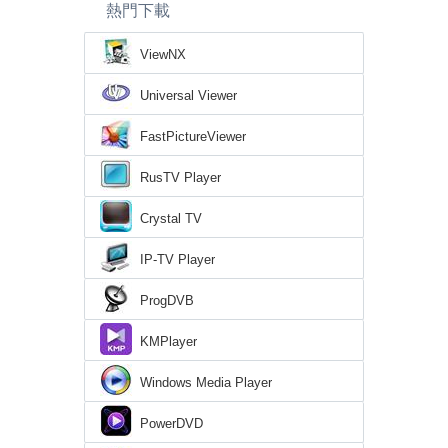
熱門下載
ViewNX
Universal Viewer
FastPictureViewer
RusTV Player
Crystal TV
IP-TV Player
ProgDVB
KMPlayer
Windows Media Player
PowerDVD