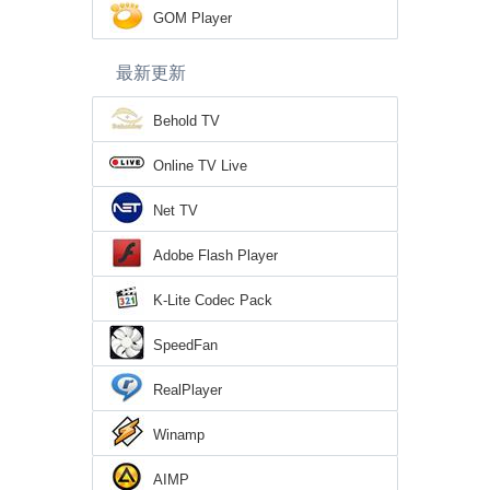
GOM Player
最新更新
Behold TV
Online TV Live
Net TV
Adobe Flash Player
K-Lite Codec Pack
SpeedFan
RealPlayer
Winamp
AIMP