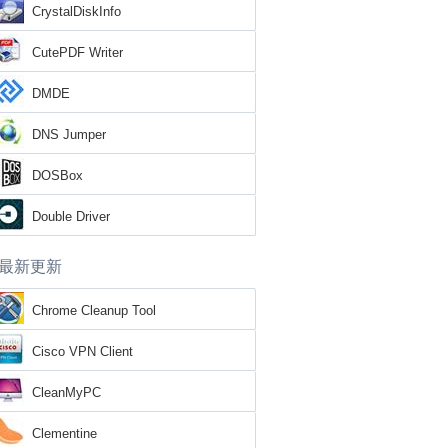
CrystalDiskInfo
CutePDF Writer
DMDE
DNS Jumper
DOSBox
Double Driver
最新更新
Chrome Cleanup Tool
Cisco VPN Client
CleanMyPC
Clementine