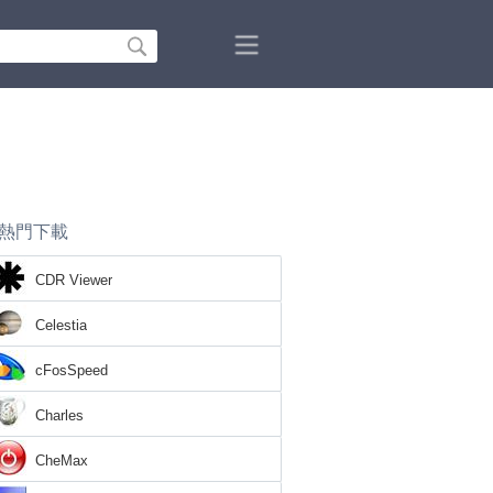
熱門下載
CDR Viewer
Celestia
cFosSpeed
Charles
CheMax