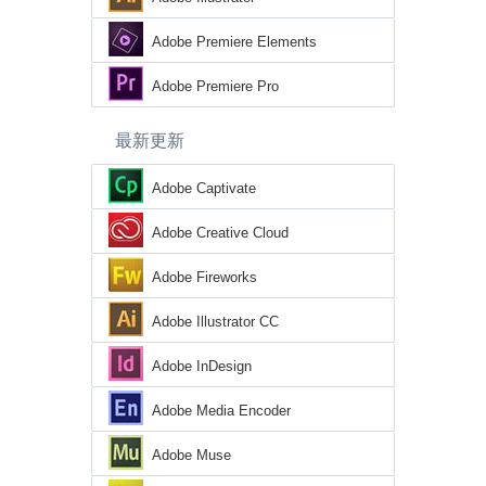
Adobe Premiere Elements
Adobe Premiere Pro
最新更新
Adobe Captivate
Adobe Creative Cloud
Adobe Fireworks
Adobe Illustrator CC
Adobe InDesign
Adobe Media Encoder
Adobe Muse