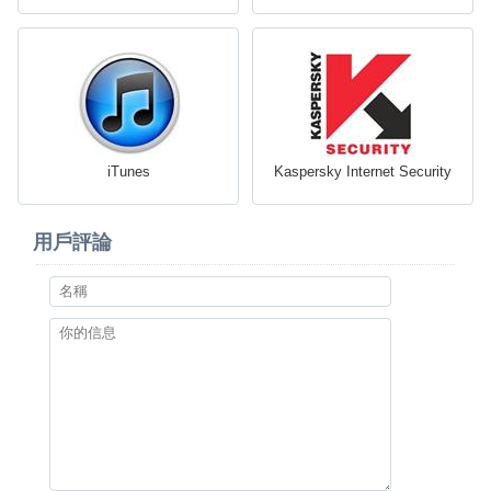
iTunes
Kaspersky Internet Security
用戶評論