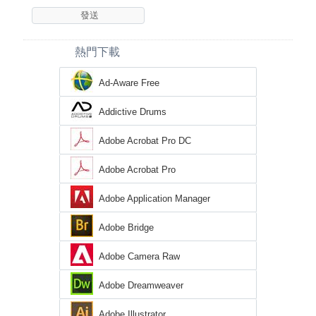
熱門下載
Ad-Aware Free
Addictive Drums
Adobe Acrobat Pro DC
Adobe Acrobat Pro
Adobe Application Manager
Adobe Bridge
Adobe Camera Raw
Adobe Dreamweaver
Adobe Illustrator