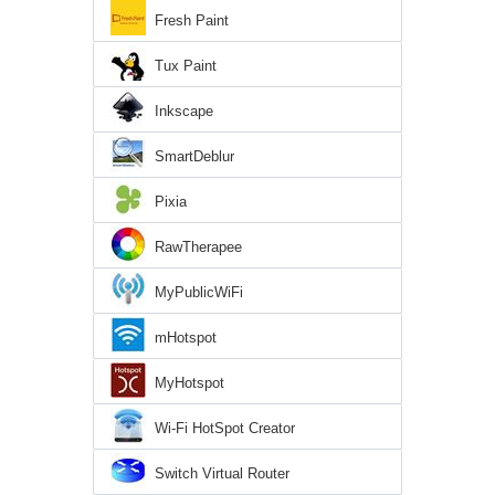
Fresh Paint
Tux Paint
Inkscape
SmartDeblur
Pixia
RawTherapee
MyPublicWiFi
mHotspot
MyHotspot
Wi-Fi HotSpot Creator
Switch Virtual Router