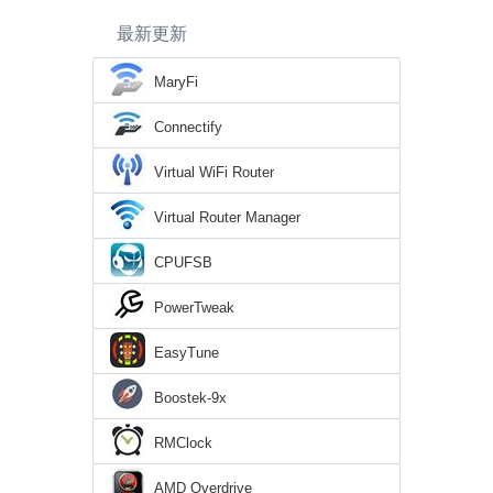
最新更新
MaryFi
Connectify
Virtual WiFi Router
Virtual Router Manager
CPUFSB
PowerTweak
EasyTune
Boostek-9x
RMClock
AMD Overdrive