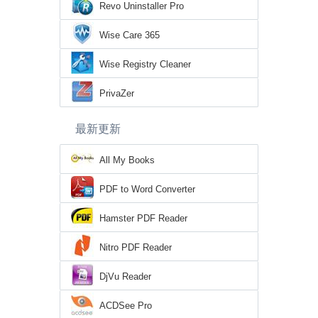
Revo Uninstaller Pro
Wise Care 365
Wise Registry Cleaner
PrivaZer
最新更新
All My Books
PDF to Word Converter
Hamster PDF Reader
Nitro PDF Reader
DjVu Reader
ACDSee Pro