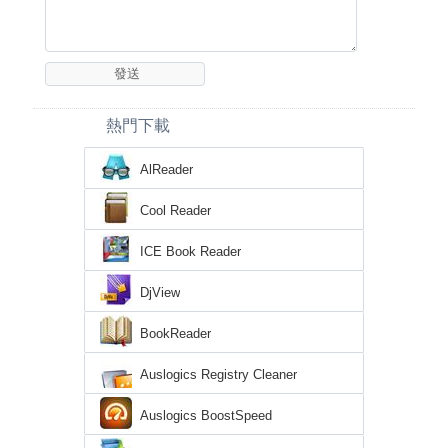
熱門下載
AlReader
Cool Reader
ICE Book Reader
DjView
BookReader
Auslogics Registry Cleaner
Auslogics BoostSpeed