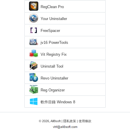
RegClean Pro
Your Uninstaller
FreeSpacer
jv16 PowerTools
Vit Registry Fix
Uninstall Tool
Revo Uninstaller
Reg Organizer
軟件目錄 Windows 8
© 2026, All8soft |
隱私政策
|
使用條款