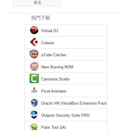
熱門下載
Virtual DJ
Cubase
aTube Catcher
Nero Burning ROM
Camtasia Studio
Pivot Animator
Oracle VM VirtualBox Extension Pack
Outpost Security Suite PRO
Paint Tool SAI