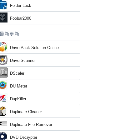
Folder Lock
Foobar2000
最新更新
DriverPack Solution Online
DriverScanner
DScaler
DU Meter
DupKiller
Duplicate Cleaner
Duplicate File Remover
DVD Decrypter