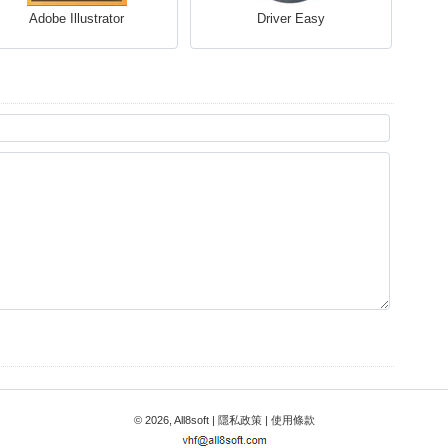
Adobe Illustrator
Driver Easy
© 2026, All8soft |
隱私政策
|
使用條款