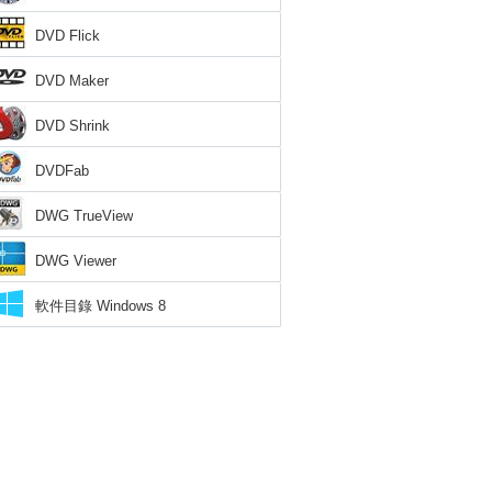
DVD Flick
DVD Maker
DVD Shrink
DVDFab
DWG TrueView
DWG Viewer
軟件目錄 Windows 8