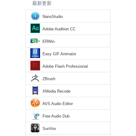
最新更新
NanoStudio
Adobe Audition CC
ERWin
Easy GIF Animator
Adobe Flash Professional
ZBrush
XMedia Recode
AVS Audio Editor
Free Audio Dub
SunVox