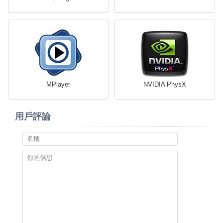
MPlayer
NVIDIA PhysX
用戶評論