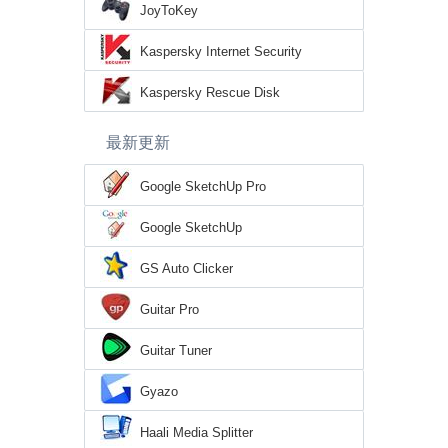
JoyToKey
Kaspersky Internet Security
Kaspersky Rescue Disk
最新更新
Google SketchUp Pro
Google SketchUp
GS Auto Clicker
Guitar Pro
Guitar Tuner
Gyazo
Haali Media Splitter