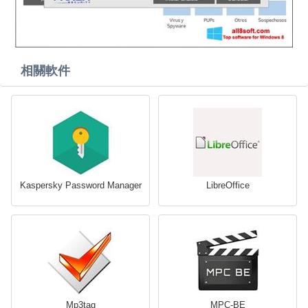
相關軟件
Kaspersky Password Manager
LibreOffice
Mp3tag
MPC-BE