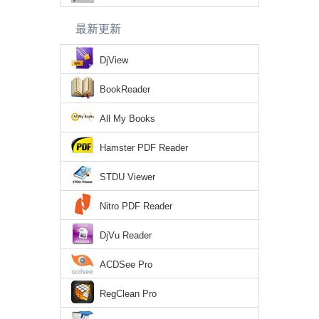
最新更新
DjView
BookReader
All My Books
Hamster PDF Reader
STDU Viewer
Nitro PDF Reader
DjVu Reader
ACDSee Pro
RegClean Pro