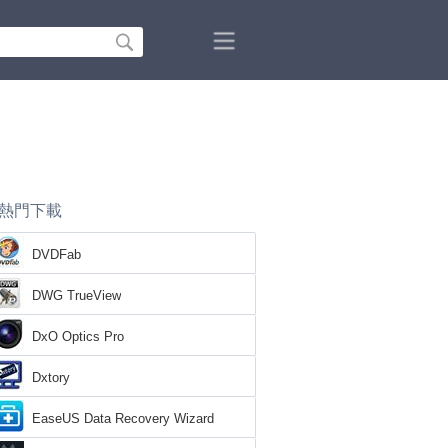
熱門下載
DVDFab
DWG TrueView
DxO Optics Pro
Dxtory
EaseUS Data Recovery Wizard