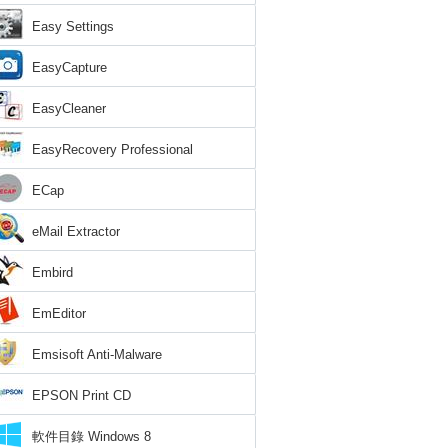
Easy Settings
EasyCapture
EasyCleaner
EasyRecovery Professional
ECap
eMail Extractor
Embird
EmEditor
Emsisoft Anti-Malware
EPSON Print CD
軟件目錄 Windows 8