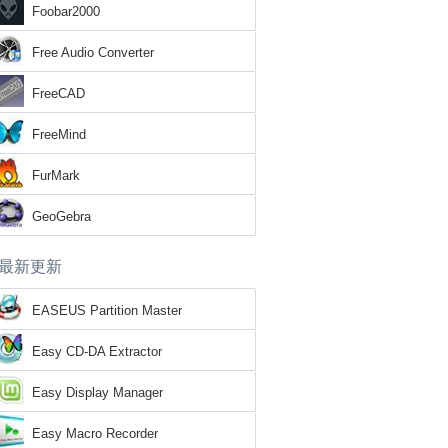
Foobar2000
Free Audio Converter
FreeCAD
FreeMind
FurMark
GeoGebra
最新更新
EASEUS Partition Master
Easy CD-DA Extractor
Easy Display Manager
Easy Macro Recorder