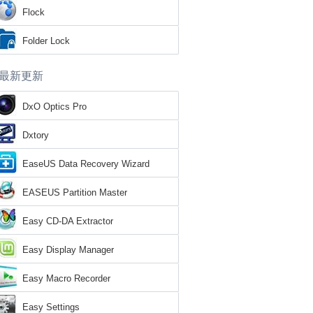
Flock
Folder Lock
最新更新
DxO Optics Pro
Dxtory
EaseUS Data Recovery Wizard
EASEUS Partition Master
Easy CD-DA Extractor
Easy Display Manager
Easy Macro Recorder
Easy Settings