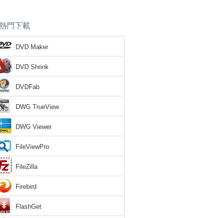
熱門下載
DVD Maker
DVD Shrink
DVDFab
DWG TrueView
DWG Viewer
FileViewPro
FileZilla
Firebird
FlashGet