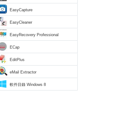
EasyCapture
EasyCleaner
EasyRecovery Professional
ECap
EditPlus
eMail Extractor
軟件目錄 Windows 8