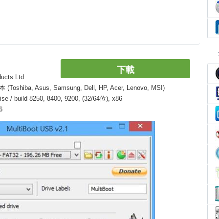
下載
cts Ltd
, Asus, Samsung, Dell, HP, Acer, Lenovo, MSI)
/ build 8250, 8400, 9200, (32/64位), x86
6