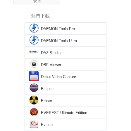
熱門下載
DAEMON Tools Pro
DAEMON Tools Ultra
DAZ Studio
DBF Viewer
Debut Video Capture
Eclipse
Eraser
EVEREST Ultimate Edition
Evince