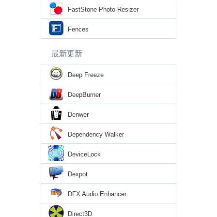
FastStone Photo Resizer
Fences
最新更新
Deep Freeze
DeepBurner
Denwer
Dependency Walker
DeviceLock
Dexpot
DFX Audio Enhancer
Direct3D