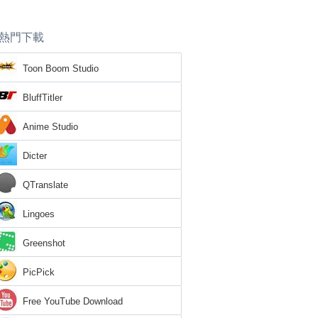
熱門下載
Toon Boom Studio
BluffTitler
Anime Studio
Dicter
QTranslate
Lingoes
Greenshot
PicPick
Free YouTube Download