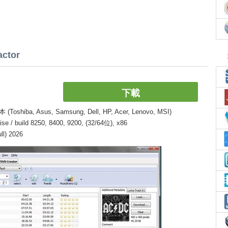
ctor
下載
, Asus, Samsung, Dell, HP, Acer, Lenovo, MSI)
/ build 8250, 8400, 9200, (32/64位), x86
l) 2026