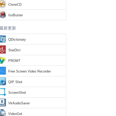
CloneCD
IsoBuster
最新更新
QDictionary
StarDict
PROMT
Free Screen Video Recorder
QIP Shot
ScreenShot
VkAudioSaver
VideoGet