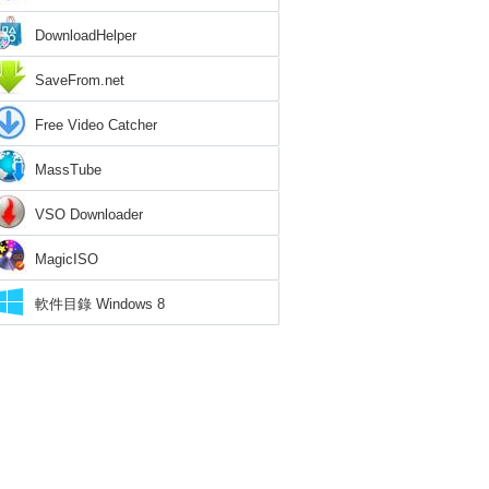
DownloadHelper
SaveFrom.net
Free Video Catcher
MassTube
VSO Downloader
MagicISO
軟件目錄 Windows 8