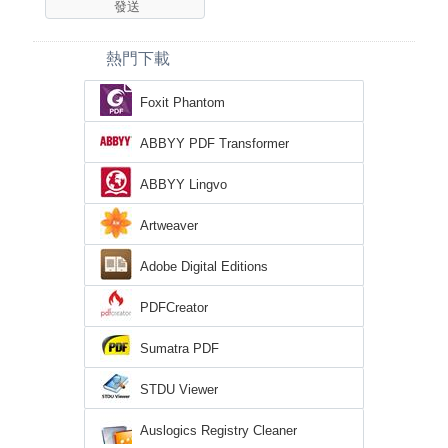
熱門下載
Foxit Phantom
ABBYY PDF Transformer
ABBYY Lingvo
Artweaver
Adobe Digital Editions
PDFCreator
Sumatra PDF
STDU Viewer
Auslogics Registry Cleaner