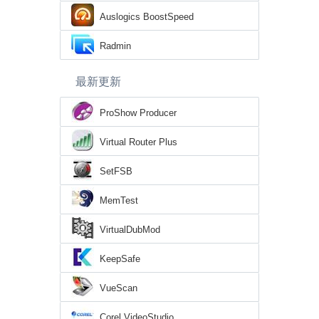
Auslogics BoostSpeed
Radmin
最新更新
ProShow Producer
Virtual Router Plus
SetFSB
MemTest
VirtualDubMod
KeepSafe
VueScan
Corel VideoStudio