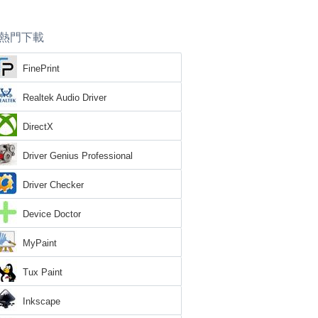
熱門下載
FinePrint
Realtek Audio Driver
DirectX
Driver Genius Professional
Driver Checker
Device Doctor
MyPaint
Tux Paint
Inkscape