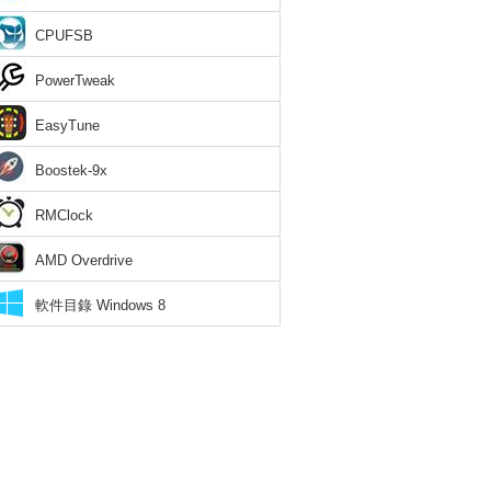
CPUFSB
PowerTweak
EasyTune
Boostek-9x
RMClock
AMD Overdrive
軟件目錄 Windows 8