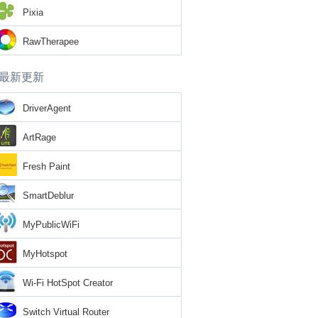
Pixia
RawTherapee
最新更新
DriverAgent
ArtRage
Fresh Paint
SmartDeblur
MyPublicWiFi
MyHotspot
Wi-Fi HotSpot Creator
Switch Virtual Router