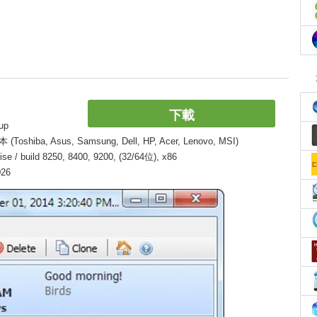
下載
up
, Asus, Samsung, Dell, HP, Acer, Lenovo, MSI)
/ build 8250, 8400, 9200, (32/64位), x86
026