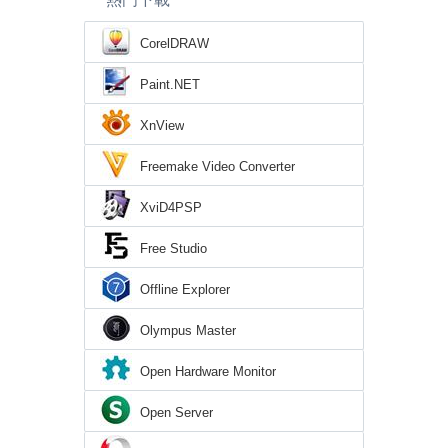
CorelDRAW
Paint.NET
XnView
Freemake Video Converter
XviD4PSP
Free Studio
Offline Explorer
Olympus Master
Open Hardware Monitor
Open Server