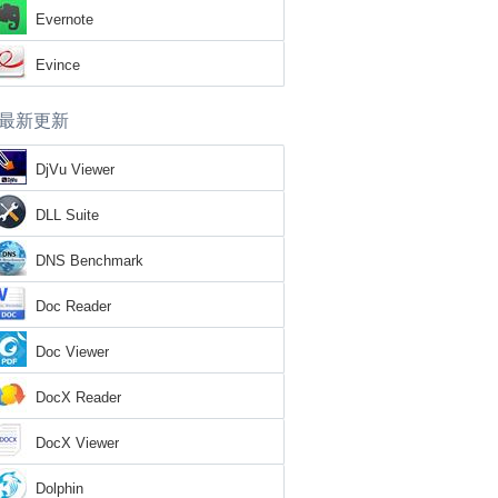
Evernote
Evince
最新更新
DjVu Viewer
DLL Suite
DNS Benchmark
Doc Reader
Doc Viewer
DocX Reader
DocX Viewer
Dolphin