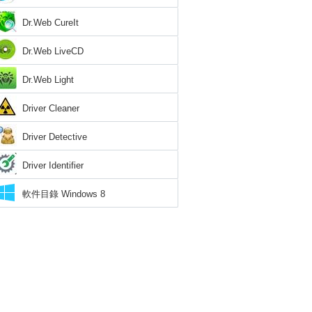
Dr.Web CureIt
Dr.Web LiveCD
Dr.Web Light
Driver Cleaner
Driver Detective
Driver Identifier
軟件目錄 Windows 8