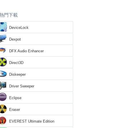
熱門下載
DeviceLock
Dexpot
DFX Audio Enhancer
Direct3D
Diskeeper
Driver Sweeper
Eclipse
Eraser
EVEREST Ultimate Edition