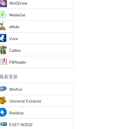
WinDjView
MediaGet
eMule
Vuze
Calibre
FBReader
最新更新
WinAce
Universal Extractor
Bandizip
ESET NOD32