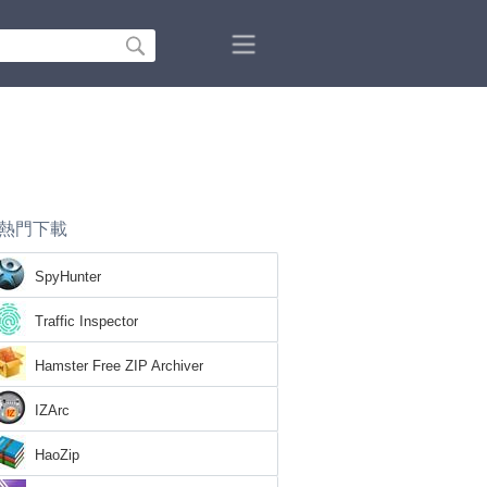
熱門下載
SpyHunter
Traffic Inspector
Hamster Free ZIP Archiver
IZArc
HaoZip