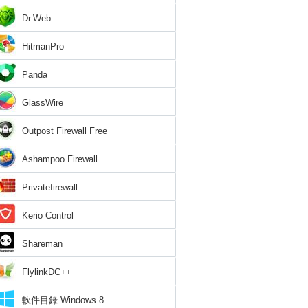
Dr.Web
HitmanPro
Panda
GlassWire
Outpost Firewall Free
Ashampoo Firewall
Privatefirewall
Kerio Control
Shareman
FlylinkDC++
軟件目錄 Windows 8