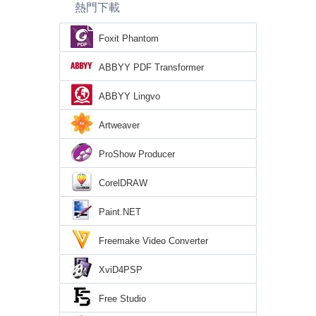
熱門下載
Foxit Phantom
ABBYY PDF Transformer
ABBYY Lingvo
Artweaver
ProShow Producer
CorelDRAW
Paint.NET
Freemake Video Converter
XviD4PSP
Free Studio