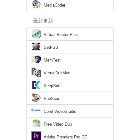
MediaCoder
最新更新
Virtual Router Plus
SetFSB
MemTest
VirtualDubMod
KeepSafe
VueScan
Corel VideoStudio
Free Video Dub
Adobe Premiere Pro CC