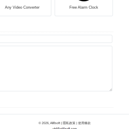
Any Video Converter
Free Alarm Clock
© 2026, All8soft |
隱私政策
|
使用條款