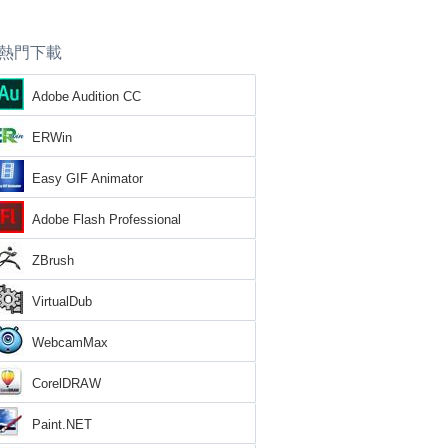
熱門下載
Adobe Audition CC
ERWin
Easy GIF Animator
Adobe Flash Professional
ZBrush
VirtualDub
WebcamMax
CorelDRAW
Paint.NET