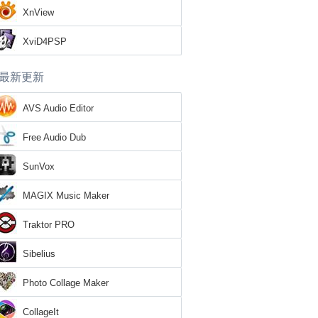
XnView
XviD4PSP
最新更新
AVS Audio Editor
Free Audio Dub
SunVox
MAGIX Music Maker
Traktor PRO
Sibelius
Photo Collage Maker
CollageIt