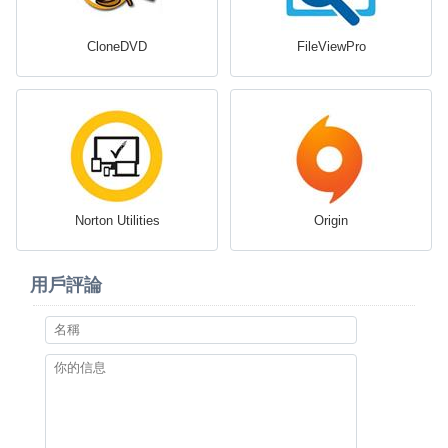
CloneDVD
FileViewPro
Norton Utilities
Origin
用戶評論