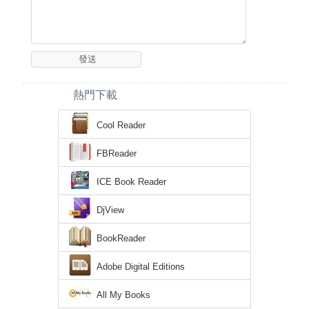
熱門下載
Cool Reader
FBReader
ICE Book Reader
DjView
BookReader
Adobe Digital Editions
All My Books