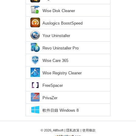
Wise Disk Cleaner
Auslogics BoostSpeed
Your Uninstaller
Revo Uninstaller Pro
Wise Care 365
Wise Registry Cleaner
FreeSpacer
PrivaZer
軟件目錄 Windows 8
© 2026, All8soft |
隱私政策
|
使用條款