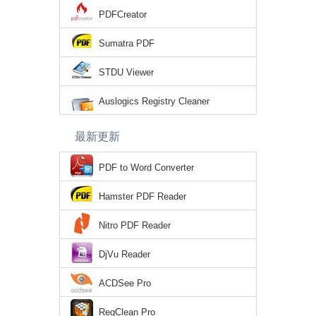
PDFCreator
Sumatra PDF
STDU Viewer
Auslogics Registry Cleaner
最新更新
PDF to Word Converter
Hamster PDF Reader
Nitro PDF Reader
DjVu Reader
ACDSee Pro
RegClean Pro