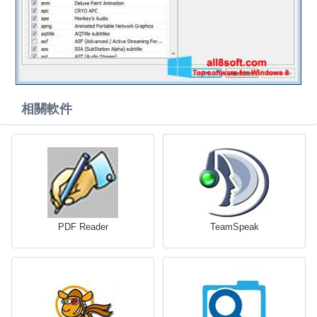
相關軟件
PDF Reader
TeamSpeak