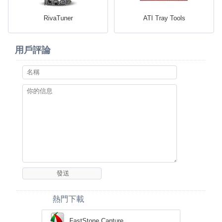
RivaTuner
ATI Tray Tools
用戶評論
熱門下載
FastStone Capture