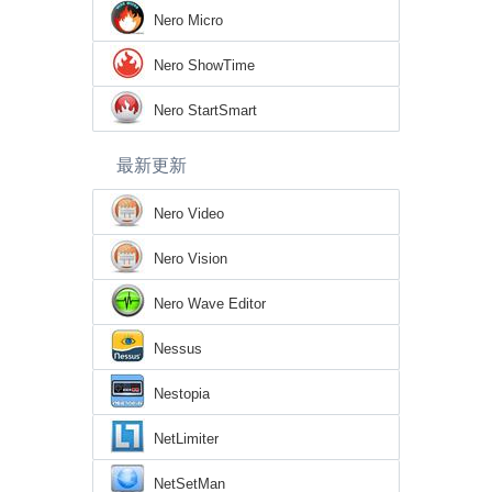
Nero Micro
Nero ShowTime
Nero StartSmart
最新更新
Nero Video
Nero Vision
Nero Wave Editor
Nessus
Nestopia
NetLimiter
NetSetMan