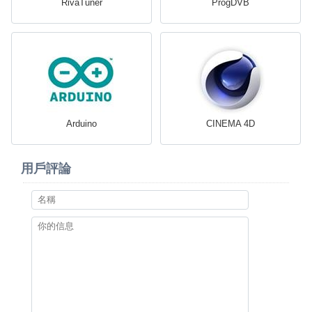
RivaTuner
ProgDVB
Arduino
CINEMA 4D
用戶評論