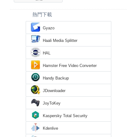
熱門下載
Gyazo
Haali Media Splitter
HAL
Hamster Free Video Converter
Handy Backup
JDownloader
JoyToKey
Kaspersky Total Security
Kdenlive