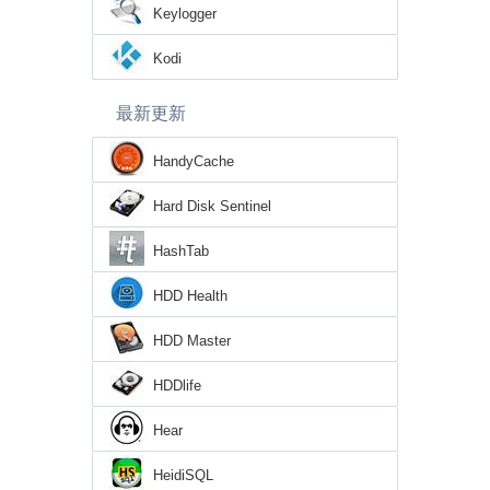
Keylogger
Kodi
最新更新
HandyCache
Hard Disk Sentinel
HashTab
HDD Health
HDD Master
HDDlife
Hear
HeidiSQL