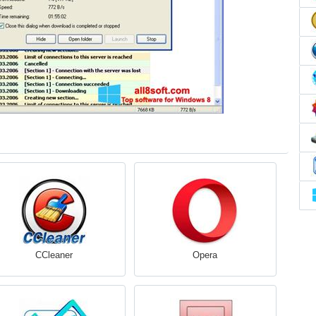
CCleaner
Opera