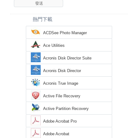
熱門下載
ACDSee Photo Manager
Ace Utilities
Acronis Disk Director Suite
Acronis Disk Director
Acronis True Image
Active File Recovery
Active Partition Recovery
Adobe Acrobat Pro
Adobe Acrobat