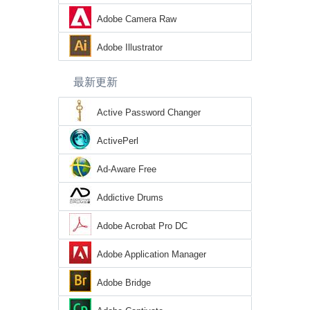
Adobe Camera Raw
Adobe Illustrator
最新更新
Active Password Changer
ActivePerl
Ad-Aware Free
Addictive Drums
Adobe Acrobat Pro DC
Adobe Application Manager
Adobe Bridge