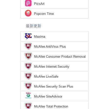
PicsArt
Popcorn Time
最新更新
Maxima
McAfee AntiVirus Plus
McAfee Consumer Product Removal
Tool
McAfee Internet Security
McAfee LiveSafe
McAfee Security Scan Plus
McAfee SiteAdvisor
McAfee Total Protection