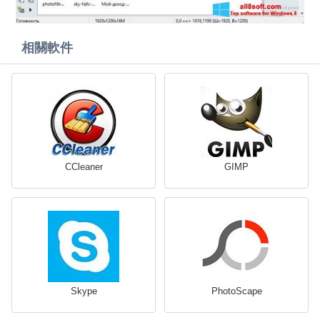
相關軟件
CCleaner
GIMP
Skype
PhotoScape