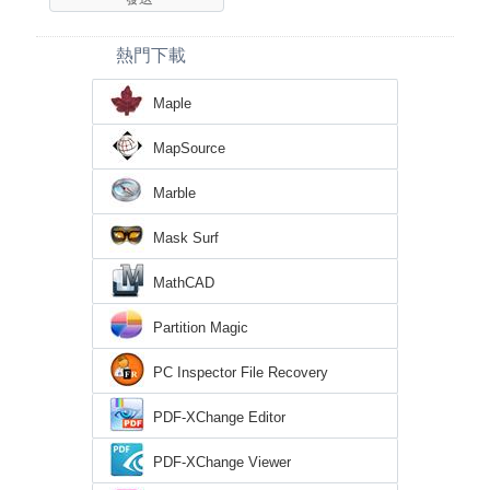
熱門下載
Maple
MapSource
Marble
Mask Surf
MathCAD
Partition Magic
PC Inspector File Recovery
PDF-XChange Editor
PDF-XChange Viewer