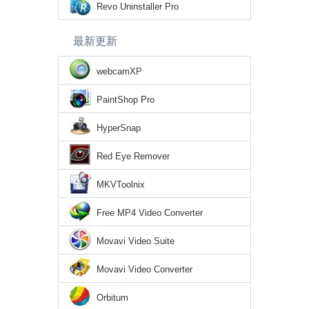
Revo Uninstaller Pro
最新更新
webcamXP
PaintShop Pro
HyperSnap
Red Eye Remover
MKVToolnix
Free MP4 Video Converter
Movavi Video Suite
Movavi Video Converter
Orbitum