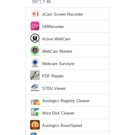
熱門下載
oCam Screen Recorder
SMRecorder
Active WebCam
WebCam Monitor
Webcam Surveyor
PDF Reader
STDU Viewer
Auslogics Registry Cleaner
Wise Disk Cleaner
Auslogics BoostSpeed