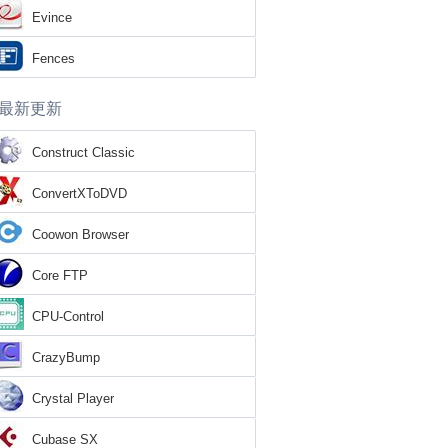
Evince
Fences
最新更新
Construct Classic
ConvertXToDVD
Coowon Browser
Core FTP
CPU-Control
CrazyBump
Crystal Player
Cubase SX