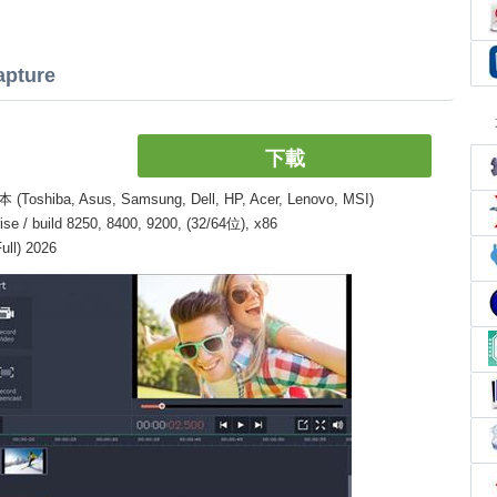
pture
下載
, Asus, Samsung, Dell, HP, Acer, Lenovo, MSI)
/ build 8250, 8400, 9200, (32/64位), x86
ll) 2026