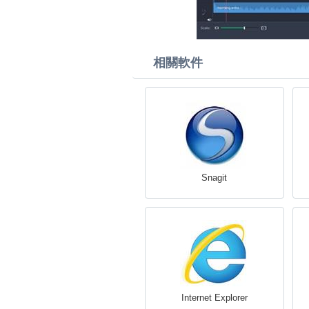
相關軟件
Snagit
Internet Explorer