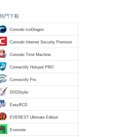
熱門下載
Comodo IceDragon
Comodo Internet Security Premium
Comodo Time Machine
Connectify Hotspot PRO
Connectify Pro
DVDStyler
EasyBCD
EVEREST Ultimate Edition
Evernote