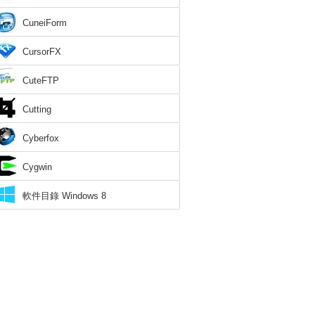
CuneiForm
CursorFX
CuteFTP
Cutting
Cyberfox
Cygwin
軟件目錄 Windows 8