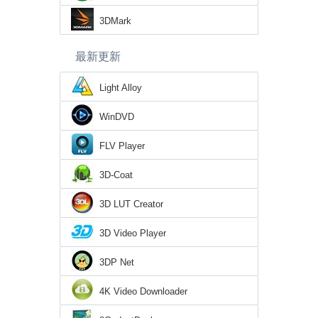
3DMark
最新更新
Light Alloy
WinDVD
FLV Player
3D-Coat
3D LUT Creator
3D Video Player
3DP Net
4K Video Downloader