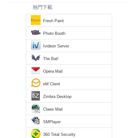
熱門下載
Fresh Paint
Photo Booth
Ivideon Server
The Bat!
Opera Mail
eM Client
Zimbra Desktop
Claws Mail
SMPlayer
360 Total Security