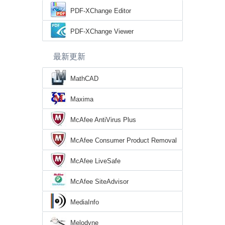
PDF-XChange Editor
PDF-XChange Viewer
最新更新
MathCAD
Maxima
McAfee AntiVirus Plus
McAfee Consumer Product Removal
Tool
McAfee LiveSafe
McAfee SiteAdvisor
MediaInfo
Melodyne