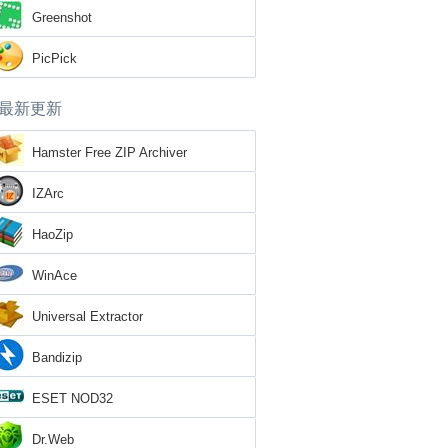
Greenshot
PicPick
最新更新
Hamster Free ZIP Archiver
IZArc
HaoZip
WinAce
Universal Extractor
Bandizip
ESET NOD32
Dr.Web