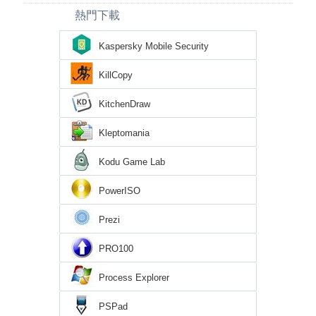
熱門下載
Kaspersky Mobile Security
KillCopy
KitchenDraw
Kleptomania
Kodu Game Lab
PowerISO
Prezi
PRO100
Process Explorer
PSPad