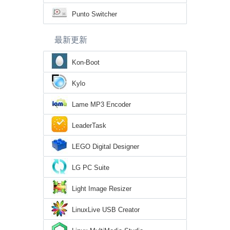
Punto Switcher
最新更新
Kon-Boot
Kylo
Lame MP3 Encoder
LeaderTask
LEGO Digital Designer
LG PC Suite
Light Image Resizer
LinuxLive USB Creator