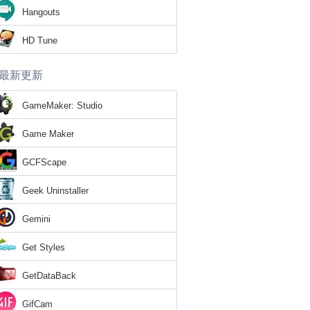
Hangouts
HD Tune
最新更新
GameMaker: Studio
Game Maker
GCFScape
Geek Uninstaller
Gemini
Get Styles
GetDataBack
GifCam