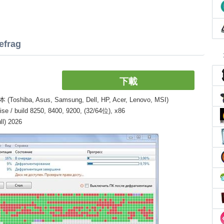
efrag
下載
, Asus, Samsung, Dell, HP, Acer, Lenovo, MSI)
/ build 8250, 8400, 9200, (32/64位), x86
l) 2026