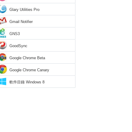
Glary Utilities Pro
Gmail Notifier
GNS3
GoodSync
Google Chrome Beta
Google Chrome Canary
軟件目錄 Windows 8